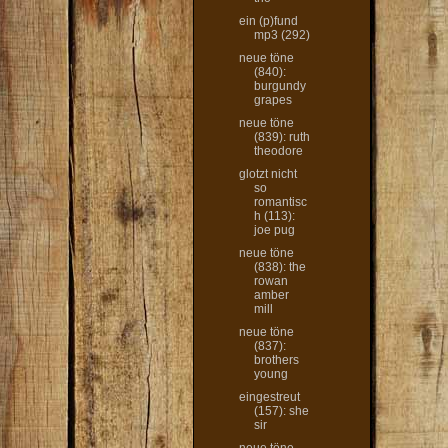
ein (p)fund
mp3 (292)
neue töne
(840):
burgundy
grapes
neue töne
(839): ruth
theodore
glotzt nicht
so
romantisc
h (113):
joe pug
neue töne
(838): the
rowan
amber
mill
neue töne
(837):
brothers
young
eingestreut
(157): she
sir