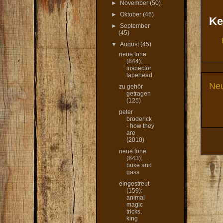
►
November
(50)
►
Oktober
(46)
Ke
►
September
(45)
▼
August
(45)
neue töne
(844):
inspector
tapehead
Neu
zu gehör
getragen
(125)
peter
broderick
- how they
are
(2010)
neue töne
(843):
buke and
gass
eingestreut
(159):
animal
magic
tricks,
king