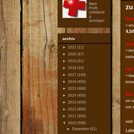
Mein
zu
Profil
vollständi
g
fron
anzeigen
> ein
4,5/
archiv
plan
►
2021
(11)
> kom
►
2020
(67)
barb
►
2019
(51)
►
2018
(15)
the 
►
2017
(140)
> kla
►
2016
(455)
kons
►
2015
(460)
the 
►
2014
(455)
ein a
►
2013
(456)
von z
►
2012
(493)
►
2011
(559)
von
▼
2010
(556)
►
Dezember
(51)
Lab