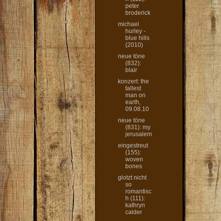
peter
broderick
michael
hurley -
blue hills
(2010)
neue töne
(832):
blair
konzert: the
tallest
man on
earth,
09.08.10
neue töne
(831): my
jerusalem
eingestreut
(155):
woven
bones
glotzt nicht
so
romantisc
h (111):
kathryn
calder