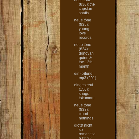
neue töne
(836): the
capstan
shafts
neue töne
(835):
young
love
records
neue töne
(834):
donovan
quinn &
the 13th
month
ein (p)fund
mp3 (291)
eingestreut
(156):
shugo
tokumaru
neue töne
(833):
cloud
nothings
glotzt nicht
so
romantisc
h (112):