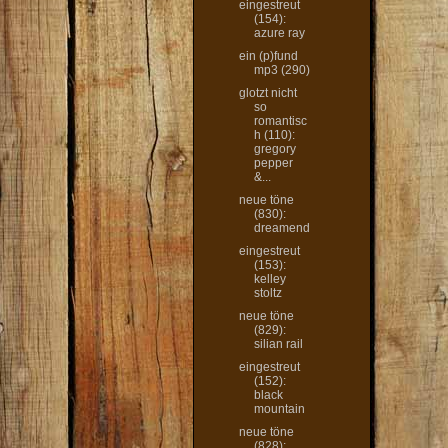
eingestreut
(154):
azure ray
ein (p)fund
mp3 (290)
glotzt nicht
so
romantisc
h (110):
gregory
pepper
&...
neue töne
(830):
dreamend
eingestreut
(153):
kelley
stoltz
neue töne
(829):
silian rail
eingestreut
(152):
black
mountain
neue töne
(828):