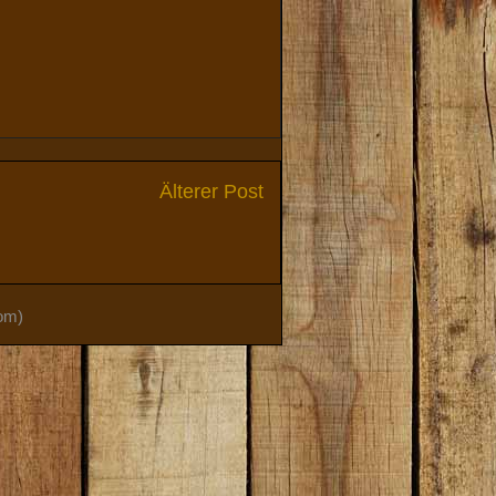
Älterer Post
om)