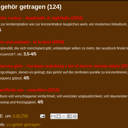
 gehör getragen (124)
tier ruckus - deadmalls & nightfalls (2010)
 zur kontemplation wie zur konzentration taugliches werk, ein modernes folkalbum,
5
ts and animals - la la land (2010)
plexität, die sich nonchalant gibt, unbändiger willen zu mehr, der ausdruck findet 
3,5-4/5
ecuerock?, ok!,
harvey girls - i’ve been watching a lot of horror movies lately (20
ngcollagen, denen es gelingt, das gehör auf die zentralen punkte zu konzentrieren, 
4/5
equenz glänzt,
artificial sea - unwritten (2010)
lbum voll verschlagener einfachheit, voll verückter unglaublichkeit, voll staunende
4/5
wang und freizügigkeit,
E.
um
4:45 PM
els:
zu gehör getragen