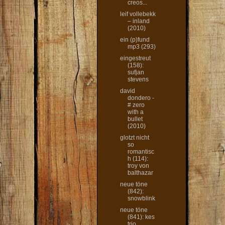
creos...
leif vollebekk
– inland
(2010)
ein (p)fund
mp3 (293)
eingestreut
(158):
sufjan
stevens
david
dondero -
# zero
with a
bullet
(2010)
glotzt nicht
so
romantisc
h (114):
troy von
balthazar
neue töne
(842):
snowblink
neue töne
(841): kes
trio