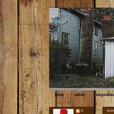
blog
label
impress
E.
Sonn