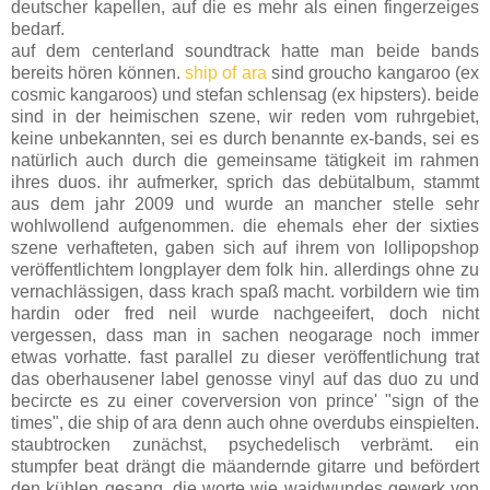
deutscher kapellen, auf die es mehr als einen fingerzeiges
bedarf.
auf dem centerland soundtrack hatte man beide bands
bereits hören können.
ship of ara
sind groucho kangaroo (ex
cosmic kangaroos) und stefan schlensag (ex hipsters). beide
sind in der heimischen szene, wir reden vom ruhrgebiet,
keine unbekannten, sei es durch benannte ex-bands, sei es
natürlich auch durch die gemeinsame tätigkeit im rahmen
ihres duos. ihr aufmerker, sprich das debütalbum, stammt
aus dem jahr 2009 und wurde an mancher stelle sehr
wohlwollend aufgenommen. die ehemals eher der sixties
szene verhafteten, gaben sich auf ihrem von lollipopshop
veröffentlichtem longplayer dem folk hin. allerdings ohne zu
vernachlässigen, dass krach spaß macht. vorbildern wie tim
hardin oder fred neil wurde nachgeeifert, doch nicht
vergessen, dass man in sachen neogarage noch immer
etwas vorhatte. fast parallel zu dieser veröffentlichung trat
das oberhausener label genosse vinyl auf das duo zu und
becircte es zu einer coverversion von prince' "sign of the
times", die ship of ara denn auch ohne overdubs einspielten.
staubtrocken zunächst, psychedelisch verbrämt. ein
stumpfer beat drängt die mäandernde gitarre und befördert
den kühlen gesang. die worte wie waidwundes gewerk von