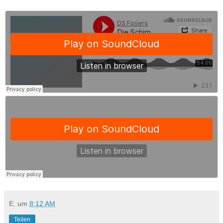
E.
um
8:12 AM
Teilen