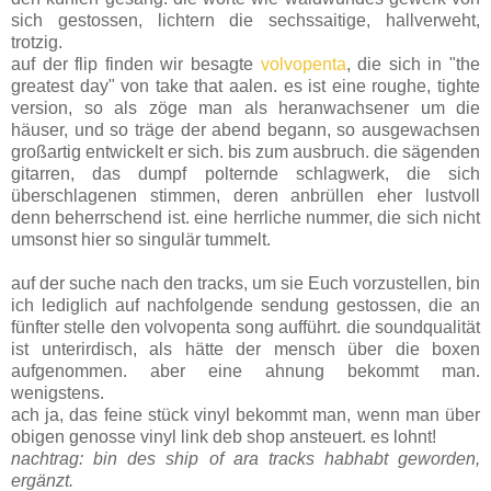
sich gestossen, lichtern die sechssaitige, hallverweht,
trotzig.
auf der flip finden wir besagte
volvopenta
, die sich in "the
greatest day" von take that aalen. es ist eine roughe, tighte
version, so als zöge man als heranwachsener um die
häuser, und so träge der abend begann, so ausgewachsen
großartig entwickelt er sich. bis zum ausbruch. die sägenden
gitarren, das dumpf polternde schlagwerk, die sich
überschlagenen stimmen, deren anbrüllen eher lustvoll
denn beherrschend ist. eine herrliche nummer, die sich nicht
umsonst hier so singulär tummelt.
auf der suche nach den tracks, um sie Euch vorzustellen, bin
ich lediglich auf nachfolgende sendung gestossen, die an
fünfter stelle den volvopenta song aufführt. die soundqualität
ist unterirdisch, als hätte der mensch über die boxen
aufgenommen. aber eine ahnung bekommt man.
wenigstens.
ach ja, das feine stück vinyl bekommt man, wenn man über
obigen genosse vinyl link deb shop ansteuert. es lohnt!
nachtrag: bin des ship of ara tracks habhabt geworden,
ergänzt.