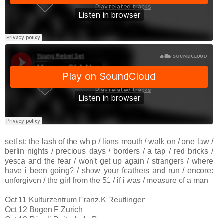
setlist: the lash of the whip / lions mouth / walk on / one law /
berlin nights / precious days / borders / a tap / red bricks /
yesca and the fear / won't get up again / strangers / where
have i been going? / show your feathers and run / encore:
unforgiven / the girl from the 51 / if i was / measure of a man
Oct 11 Kulturzentrum Franz.K Reutlingen
Oct 12 Bogen F Zurich