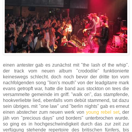
einen antester gab es zunächst mit "the lash of the whip".
der track vom neuen album "crododile" funktionierte
keineswegs schlecht. doch noch bevor der dritte ton vom
nachfolgenden song "lion's mouth" von der leadgitarre mark
evans getropft war, hatte die band aus stockton on tees die
versammelte gemeinde im griff. "walk on", das stampfende,
hookverliebte lied, ebenfalls vom debüt stammend, tat dazu
sein übriges. mit "one law" und "berlin nights" gab es erneut
einen abstecher zum neuen werk von
young rebel set
, der
jäh von "precious days" und borders" unterbrochen wurde.
so ging es in hochgeschwindigkeit durch das zur zeit zur
verfügung stehende repertoire des britischen fünfers, bis