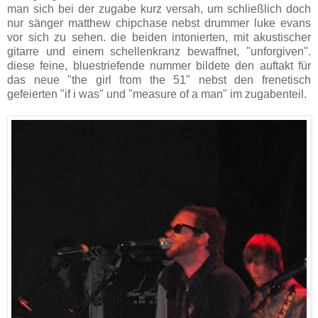
man sich bei der zugabe kurz versah, um schließlich doch
nur sänger matthew chipchase nebst drummer luke evans
vor sich zu sehen. die beiden intonierten, mit akustischer
gitarre und einem schellenkranz bewaffnet, "unforgiven".
diese feine, bluestriefende nummer bildete den auftakt für
das neue "the girl from the 51" nebst den frenetisch
gefeierten "if i was" und "measure of a man" im zugabenteil.